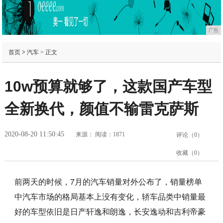
广告
首页
>
汽车
> 正文
10w预算就够了，这款国产车型
全新换代，颜值不输雷克萨斯
2020-08-20 11:50:45
来源：
阅读：1871
评论（
0
）
收藏（
0
）
前两天的时候，7月的汽车销量对外公布了，销量榜单
中汽车市场的格局基本上没有变化，轿车品类中销量最
好的车型依旧是日产轩逸和朗逸，长安逸动和吉利帝豪