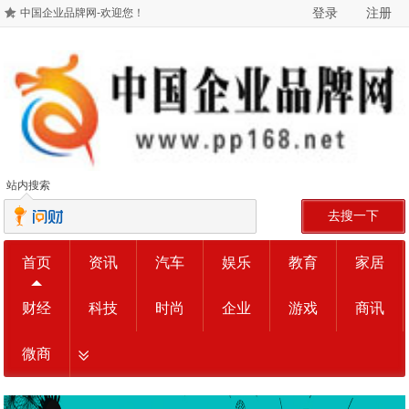
登录
注册
中国企业品牌网-欢迎您！
站内搜索
去搜一下
首页
资讯
汽车
娱乐
教育
家居
财经
科技
时尚
企业
游戏
商讯
微商