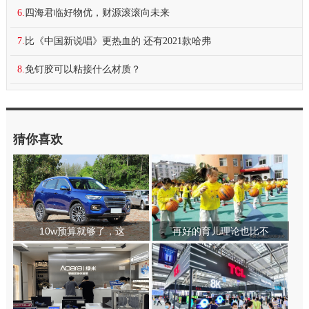
6.
四海君临好物优，财源滚滚向未来
7.
比《中国新说唱》更热血的 还有2021款哈弗
8.
免钉胶可以粘接什么材质？
猜你喜欢
10w预算就够了，这
再好的育儿理论也比不