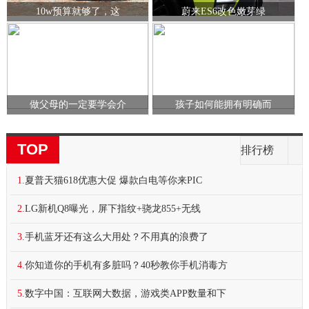
10w预算就够了，这
蔚来ES6改色嫩芽绿
做父母的一定要学会介
孩子如何能拥有明确而
TOP
排行榜
1.
夏普天猫618优惠大促 爆款白电等你来PIC
2.
LG新机Q8曝光，屏下指纹+骁龙855+无线
3.
手机蓝牙还有这么大用处？不用真的浪费了
4.
你知道你的手机有多脏吗？40秒教你手机消毒方
5.
数字中国：互联网大数据，游戏类APP数量和下