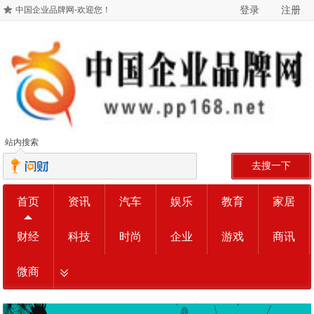
登录
注册
中国企业品牌网-欢迎您！
站内搜索
去搜一下
首页
资讯
汽车
娱乐
教育
家居
财经
科技
时尚
企业
游戏
商讯
微商