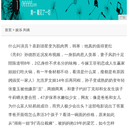
广告
首页
>
娱乐
列表
什么叫演员？喜剧谐星变为肌肉男，韩寒：他真的值得更红
《亮剑》孙德胜近况发布视频，一身肌肉惹人羡慕，妻子风韵十足
陪陈道明8年，2亿身价不求名分的咏梅，今嫁王菲初恋成人生赢家
姐姐们吃火锅，有一半食材都不动，看清是什么菜，瘦都是有原因
的
《搞笑一家人》允浩罗文姬14年后再同框，孙子变成熟奶奶变年轻
张曼玉被他嫌弃“丑”，两婚两离，和妻子约好丁克却和女友生孩子
牛莉晒夫妻合照，47岁保养水嫩似少女，网友：像是爸爸和女儿
为什么富人轻易就成功，而穷人极少会出头？这部电影说出了答案
李爸开面馆怎么养活3个孩子？看清一碗面的价格，原来如此
从"湖南一姐"到"高位截瘫"，被妈妈抱19年的梁艺，如今怎样