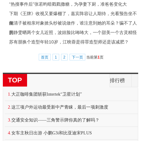
“热搜事件后”张若昀暗戳戳撒糖，为孕妻下厨，准爸爸变化大
下期《王牌》收视又要爆棚了，嘉宾阵容让人期待，光看预告坐不
住
阚清子被相亲对象掀头纱被说做作，谁注意到她的耳朵？骗不了人
的
贾静雯晒两个女儿近照，波妞脸比咘咘大，一个甜美一个古灵精怪
苏有朋换个造型年轻10岁，江映蓉是得罪造型师还是该减肥？
首页
1
2
下一页
当前第
1
页
TOP
排行榜
1.
大正咖啡集团斩获Intertek“卫星计划”
2.
这三项户外运动最受新中产青睐，最后一项刺激度
3.
交通安全知识——三角警示牌你真的了解吗？
4.
女车主秋日出游 小鹏G3i和比亚迪宋PLUS