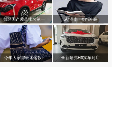
曾经国产质量排名第一
从"湖南一姐"到"高
今年大家都最迷这款L
全新哈弗H6实车到店