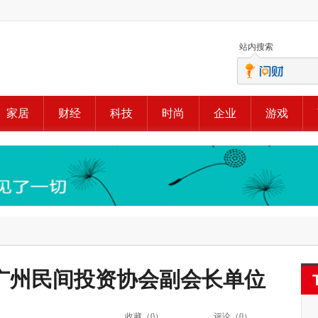
站内搜索
家居
财经
科技
时尚
企业
游戏
广州民间投资协会副会长单位
收藏（
0
）
评论（
0
）