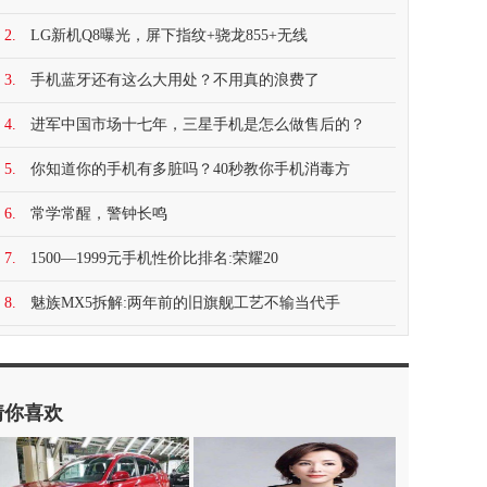
2.
LG新机Q8曝光，屏下指纹+骁龙855+无线
3.
手机蓝牙还有这么大用处？不用真的浪费了
4.
进军中国市场十七年，三星手机是怎么做售后的？
5.
你知道你的手机有多脏吗？40秒教你手机消毒方
6.
常学常醒，警钟长鸣
7.
1500—1999元手机性价比排名:荣耀20
8.
魅族MX5拆解:两年前的旧旗舰工艺不输当代手
猜你喜欢