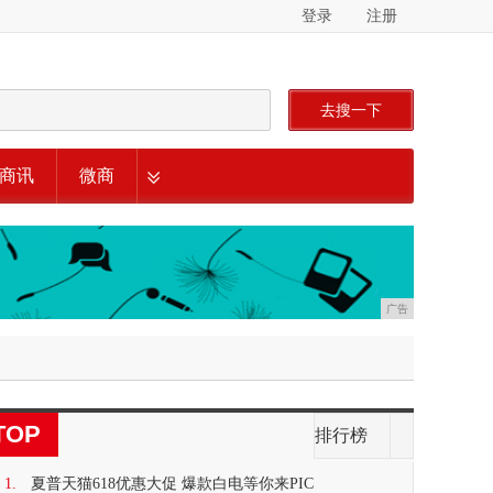
登录
注册
去搜一下
商讯
微商
广告
TOP
排行榜
1.
夏普天猫618优惠大促 爆款白电等你来PIC