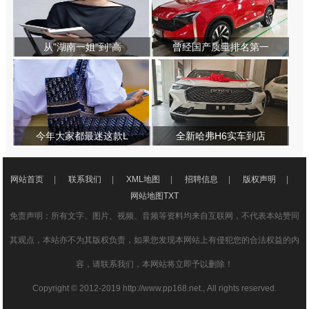
从"湖南一姐"到"高
曾经国产质量排名第一
今年大家都最迷这款L
全新哈弗H6实车到店
网站首页
|
联系我们
|
XML地图
|
招聘信息
|
版权声明
|
网站地图
TXT
免责声明：所有文字、图片、视频、音频等资料均来自互联网，不代表本站赞同
其观点，本站亦不为其版权负责，如果您发现本网站上有侵犯您的合法权益的内
容，请联系我们，本网站将立即予以删除！
Copyright © 2012-2019 http://www.pp168.net., All rights reserved.