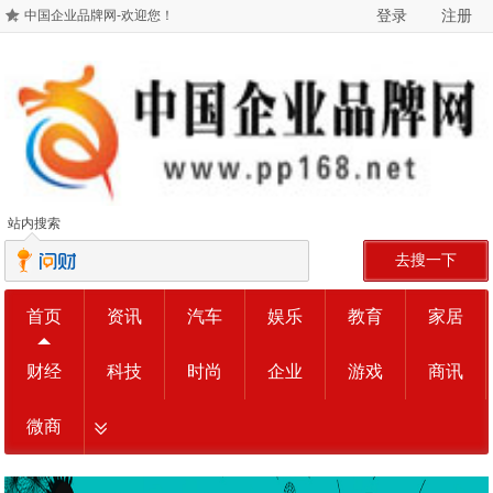
登录
注册
中国企业品牌网-欢迎您！
站内搜索
去搜一下
首页
资讯
汽车
娱乐
教育
家居
财经
科技
时尚
企业
游戏
商讯
微商