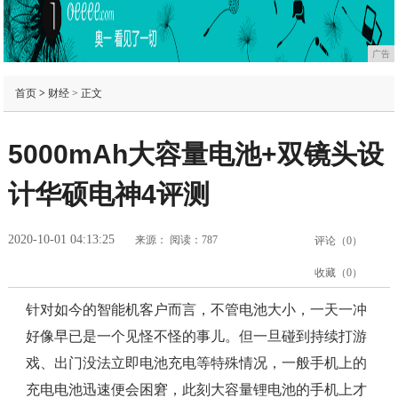
广告
首页
>
财经
> 正文
5000mAh大容量电池+双镜头设
计华硕电神4评测
2020-10-01 04:13:25
来源：
阅读：787
评论（
0
）
收藏（
0
）
针对如今的智能机客户而言，不管电池大小，一天一冲
好像早已是一个见怪不怪的事儿。但一旦碰到持续打游
戏、出门没法立即电池充电等特殊情况，一般手机上的
充电电池迅速便会困窘，此刻大容量锂电池的手机上才