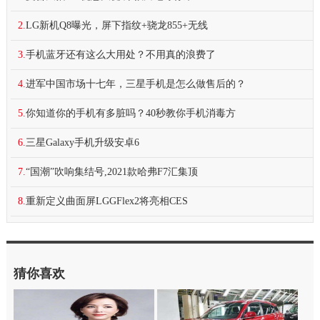
2.
LG新机Q8曝光，屏下指纹+骁龙855+无线
3.
手机蓝牙还有这么大用处？不用真的浪费了
4.
进军中国市场十七年，三星手机是怎么做售后的？
5.
你知道你的手机有多脏吗？40秒教你手机消毒方
6.
三星Galaxy手机升级安卓6
7.
“国潮”吹响集结号,2021款哈弗F7汇集顶
8.
重新定义曲面屏LGGFlex2将亮相CES
猜你喜欢