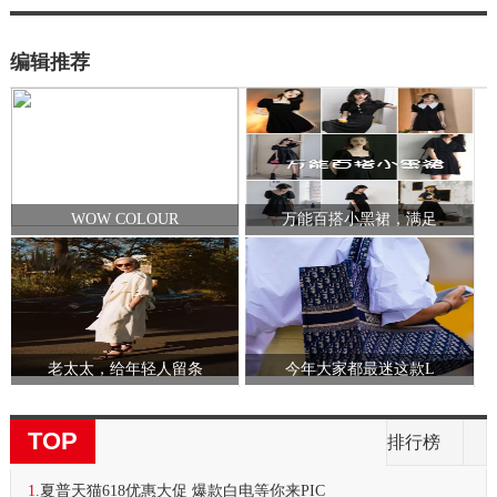
编辑推荐
WOW COLOUR
万能百搭小黑裙，满足
老太太，给年轻人留条
今年大家都最迷这款L
TOP
排行榜
1.
夏普天猫618优惠大促 爆款白电等你来PIC