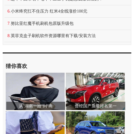
6.
小米终究扛不住压力 红米4全线涨价100元
7.
努比亚红魔手机刷机包原版升级包
8.
英菲克盒子刷机软件资源哪里有下载/安装方法
猜你喜欢
从"湖南一姐"到"高
曾经国产质量排名第一