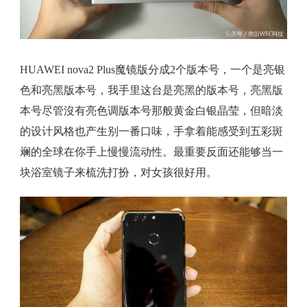
HUAWEI nova2 Plus魔镜版分成2个版本号，一个是亮银
色和亮黑版本号，我手里这台是亮黑的版本号，亮黑版
本号尽管沒有亮色调版本号那般黄金白银晶莹，但暗淡
的设计风格也产生别一番口味，手拿着能感受到五彩斑
斓的全球在你手上慢慢流动性。最重要反面还能够当一
块浴室镜子来梳洗打扮，对女孩很好用。