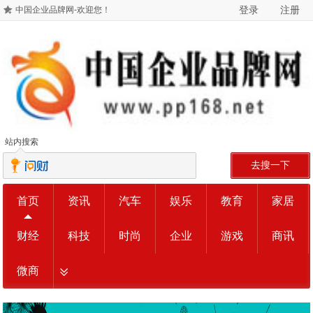
登录
注册
中国企业品牌网-欢迎您！
站内搜索
去搜一下
首页
资讯
汽车
娱乐
教育
家居
财经
科技
时尚
企业
游戏
商讯
微商