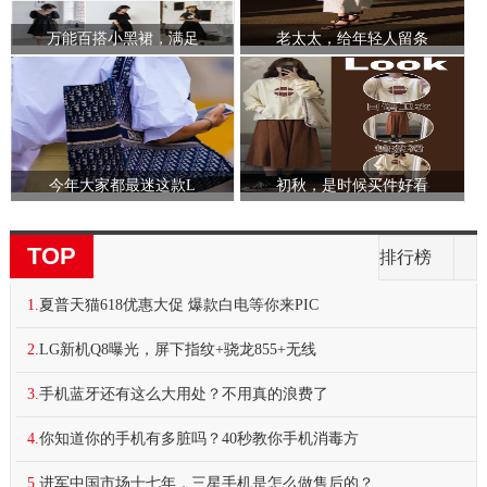
万能百搭小黑裙，满足
老太太，给年轻人留条
今年大家都最迷这款L
初秋，是时候买件好看
TOP
排行榜
1.
夏普天猫618优惠大促 爆款白电等你来PIC
2.
LG新机Q8曝光，屏下指纹+骁龙855+无线
3.
手机蓝牙还有这么大用处？不用真的浪费了
4.
你知道你的手机有多脏吗？40秒教你手机消毒方
5.
进军中国市场十七年，三星手机是怎么做售后的？