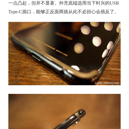
一点凸起，但并不显著。外壳底端选用当下时兴的USB
Type-C插口，能够正反面两插从此不必担心会插反了。