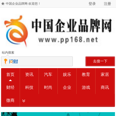
登录
注册
中国企业品牌网-欢迎您！
站内搜索
去搜一下
首页
资讯
汽车
娱乐
教育
家居
财经
科技
时尚
企业
游戏
商讯
微商