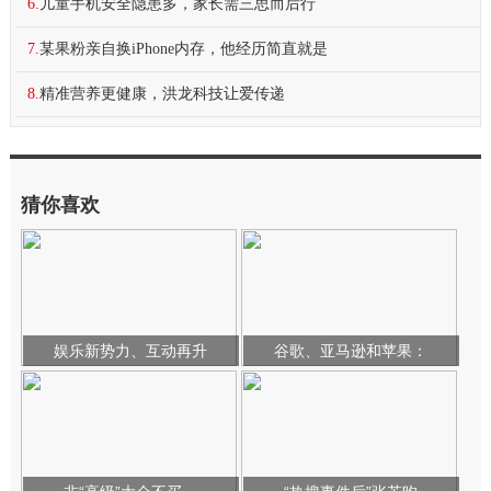
6.
儿童手机安全隐患多，家长需三思而后行
7.
某果粉亲自换iPhone内存，他经历简直就是
8.
精准营养更健康，洪龙科技让爱传递
猜你喜欢
娱乐新势力、互动再升
谷歌、亚马逊和苹果：