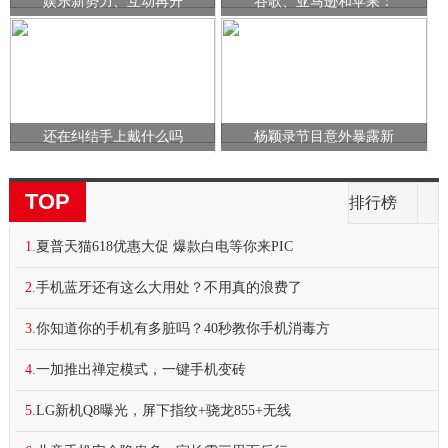
娱乐新势力、互动再升
谷歌、亚马逊和苹果：
还在纠结手上戴什么吗
杨颖录节目意外暴露新
TOP
排行榜
1.
夏普天猫618优惠大促 爆款白电等你来PIC
2.
手机蓝牙还有这么大用处？不用真的浪费了
3.
你知道你的手机有多脏吗？40秒教你手机消毒方
4.
一加推出禅定模式，一键手机变砖
5.
LG新机Q8曝光，屏下指纹+骁龙855+无线