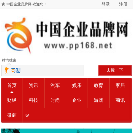
登录
注册
中国企业品牌网-欢迎您！
站内搜索
去搜一下
首页
资讯
汽车
娱乐
教育
家居
财经
科技
时尚
企业
游戏
商讯
微商