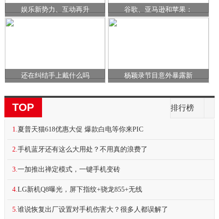
娱乐新势力、互动再升
谷歌、亚马逊和苹果：
还在纠结手上戴什么吗
杨颖录节目意外暴露新
TOP
排行榜
1.
夏普天猫618优惠大促 爆款白电等你来PIC
2.
手机蓝牙还有这么大用处？不用真的浪费了
3.
一加推出禅定模式，一键手机变砖
4.
LG新机Q8曝光，屏下指纹+骁龙855+无线
5.
谁说恢复出厂设置对手机伤害大？很多人都误解了